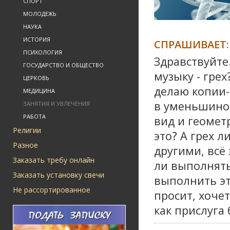
СПОРТ
МОЛОДЕЖЬ
НАУКА
ИСТОРИЯ
СПРАШИВАЕТ:
ПСИХОЛОГИЯ
Здравствуйте
ГОСУДАРСТВО И ОБЩЕСТВО
музыку - грех
ЦЕРКОВЬ
делаю копии
МЕДИЦИНА
в уменьшином
ЗАНЯТИЯ И УВЛЕЧЕНИЯ
РАБОТА
вид и геомет
Религии
это? А грех л
Разное
другими, всё
Заказать требу онлайн
ли выполнять
Заказать установку свечи
выполнить эт
Не рассортированное
просит, хочет
как прислуга