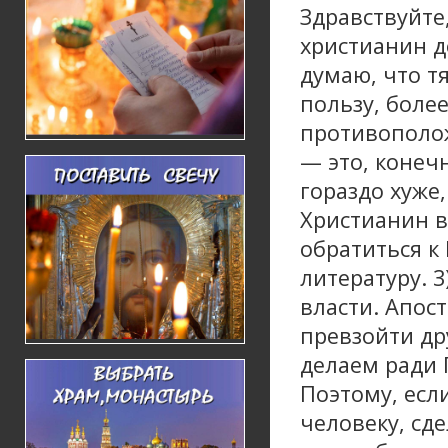
Здравствуйте
христианин д
думаю, что т
пользу, боле
противополож
— это, конеч
гораздо хуже
Христианин в
обратиться к
литературу. 3
власти. Апос
превзойти др
делаем ради 
Поэтому, есл
человеку, сде