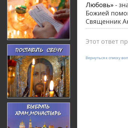
Любовь»
- зн
Божией помо
Священник А
Этот ответ пр
Вернуться к списку во