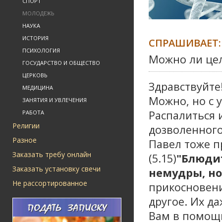
СПОРТ
МОЛОДЕЖЬ
НАУКА
ИСТОРИЯ
СПРАШИВАЕТ:
ПСИХОЛОГИЯ
Можно ли цел
ГОСУДАРСТВО И ОБЩЕСТВО
ЦЕРКОВЬ
Здравствуйте
МЕДИЦИНА
Можно, но с 
ЗАНЯТИЯ И УВЛЕЧЕНИЯ
Распалиться и
РАБОТА
Религии
дозволенного
Разное
Павел тоже п
Заказать требу онлайн
(5.15)
"Блюдит
Заказать установку свечи
немудры, но
Не рассортированное
прикосновени
другое. Их д
Вам в помощь