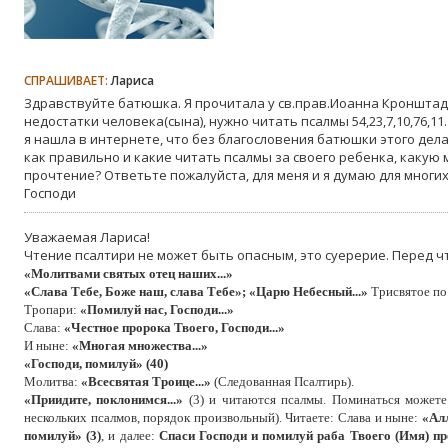
СПРАШИВАЕТ:
Лариса
Здравствуйте батюшка. Я прочитала у св.прав.Иоанна Кронштадс
недостатки человека(сына), нужно читать псалмы 54,23,7,10,76,11
я нашла в интернете, что без благословения батюшки этого делат
как правильно и какие читать псалмы за своего ребенка, какую
прочтение? Ответьте пожалуйста, для меня и я думаю для многи
Господи
Уважаемая Лариса!
Чтение псалтири не может быть опасным, это суерерие. Перед 
«Молитвами святых отец наших...»
«Слава Тебе, Боже наш, слава Тебе»; «Царю Небесный...»
Трисвятое п
Тропари:
«Помилуй нас, Господи...»
Слава:
«Честное пророка Твоего, Господи...»
И ныне:
«Многая множества...»
«Господи, помилуй» (40)
Молитва:
«Всесвятая Троице...»
(Следованная Псалтирь).
«Приидите, поклонимся...»
(3) и читаются псалмы. Поминаться можете
нескольких псалмов, порядок произвольный). Читаете: Слава и ныне:
«Алл
помилуй» (3)
, и далее:
Спаси Господи и помилуй раба Твоего (Имя) пр