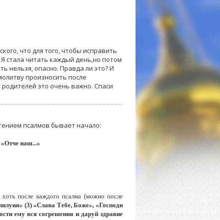
кого, что для того, чтобы исправить
. Я стала читать каждый день,но потом
ь нельзя, опасно. Правда ли это? И
 молитву произносить после
х родителей это очень важно. Спаси
чтением псалмов бывает начало:
о
«Отче наш...»
 хоть после каждого псалма (можно после
илуия» (3) «Слава Тебе, Боже», «Господи
ости ему вся согрешения и даруй здравие