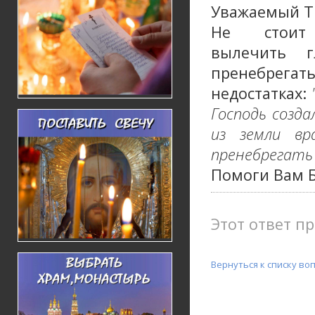
Уважаемый Т
Не стоит
вылечить г
пренебрега
недостатках:
Господь созда
из земли вр
пренебрегать
Помоги Вам Б
Этот ответ пр
Вернуться к списку во