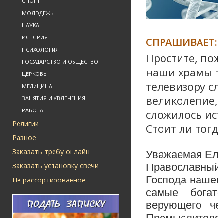
СПОРТ
МОЛОДЕЖЬ
НАУКА
ИСТОРИЯ
СПРАШИВАЕТ:
ПСИХОЛОГИЯ
Простите, по
ГОСУДАРСТВО И ОБЩЕСТВО
наши храмы т
ЦЕРКОВЬ
телевизору с
МЕДИЦИНА
великолепие, 
ЗАНЯТИЯ И УВЛЕЧЕНИЯ
РАБОТА
сложилось ис
Религии
Стоит ли тог
Разное
Заказать требу онлайн
Уважаемая Ел
Заказать установку свечи
Православный
Господа наше
Не рассортированное
самые бога
верующего ч
Промыслител