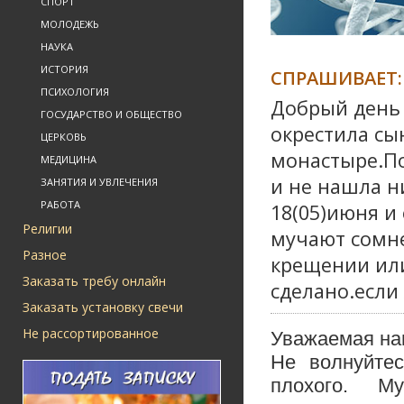
СПОРТ
МОЛОДЕЖЬ
НАУКА
ИСТОРИЯ
СПРАШИВАЕТ:
ПСИХОЛОГИЯ
Добрый день 
ГОСУДАРСТВО И ОБЩЕСТВО
окрестила сы
ЦЕРКОВЬ
монастыре.По
МЕДИЦИНА
и не нашла н
ЗАНЯТИЯ И УВЛЕЧЕНИЯ
РАБОТА
18(05)июня и
Религии
мучают сомне
Разное
крещении или
Заказать требу онлайн
сделано.если
Заказать установку свечи
Не рассортированное
Уважаемая на
Не волнуйтес
плохого. М