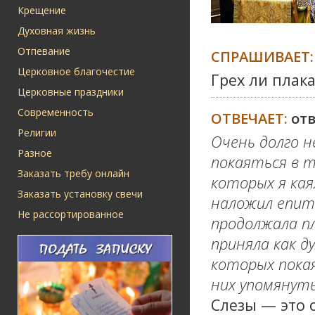
Крещение
Духовная жизнь
Отпевание
СПРАШИВАЕТ:
Церковное благочестие
Грех ли плака
Церковные праздники
Современность
ОТВЕЧАЕТ:
от
Религии
Очень долго н
Разное
покаяться в т
Заказать требу онлайн
которых я кая
Заказать установку свечи
наложил епити
Не рассортированное
продолжала п
приняла как ду
которых покая
них упомянут
Слезы — это 