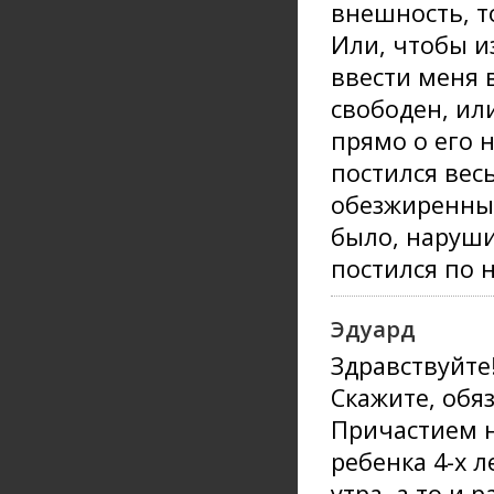
внешность, т
Или, чтобы и
ввести меня в
свободен, ил
прямо о его н
постился вес
обезжиренный
было, нарушил
постился по 
Эдуард
Здравствуйте
Скажите, обя
Причастием н
ребенка 4-х л
утра, а то и 