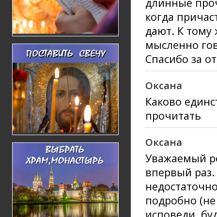
длинные проч
когда причас
дают. К тому
мысленно гов
Спасибо за от
Оксана
Каково единс
прочитать
Оксана
Уважаемый ре
впервый раз.
недостаточно
подробно (не
исповеди, бу