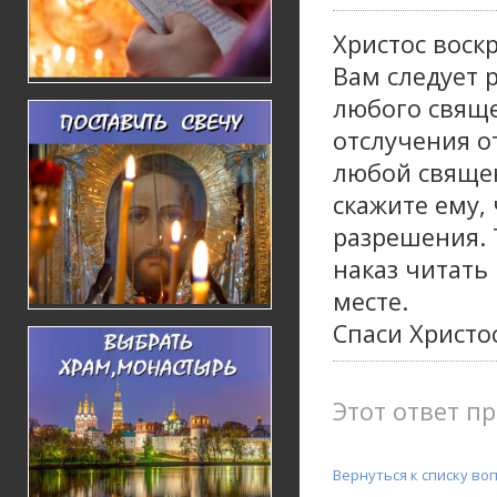
Христос воскр
Вам следует 
любого свяще
отслучения от
любой священ
скажите ему,
разрешения. 
наказ читать
месте.
Спаси Христос
Этот ответ пр
Вернуться к списку во