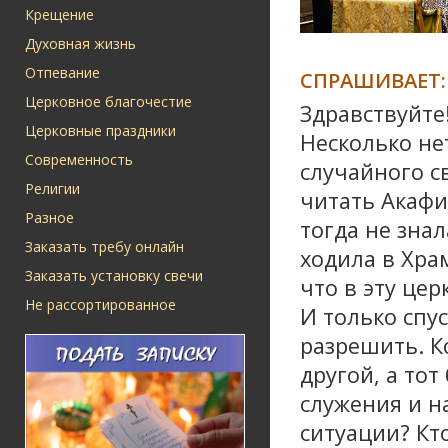
Крещение
Духовная жизнь
Отпевание
СПРАШИВАЕТ:
Церковное благочестие
Здравствуйте
Церковные праздники
Несколько не
Современность
случайного с
Религии
читать Акафи
Разное
тогда не знал
Заказать требу онлайн
ходила в Хра
Заказать установку свечи
что в эту цер
Не рассортированное
И только спу
разрешить. К
другой, а то
служения и на
ситуации? Кт