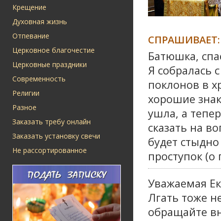
Крещение
Духовная жизнь
Отпевание
СПРАШИВАЕТ:
Церковное благочестие
Батюшка, спа
Церковные праздники
Я собралась 
Современность
поклонов в х
Религии
хорошие знак
Разное
ушла, а тепер
Заказать требу онлайн
сказать на в
Заказать установку свечи
будет стыдно
Не рассортированное
проступок (о 
Уважаемая Ек
Лгать тоже н
обращайте вн