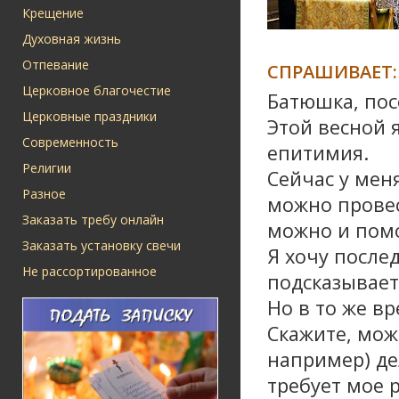
Крещение
Духовная жизнь
Отпевание
СПРАШИВАЕТ:
Церковное благочестие
Батюшка, пос
Церковные праздники
Этой весной 
Современность
епитимия.
Религии
Сейчас у мен
Разное
можно провес
Заказать требу онлайн
можно и помо
Заказать установку свечи
Я хочу послед
Не рассортированное
подсказывает
Но в то же вр
Скажите, мож
например) дел
требует мое р