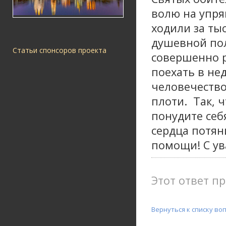
волю на упря
ходили за ты
душевной пол
Статьи спонсоров проекта
совершенно р
поехать в не
человечество
плоти. Так, 
понудите себя
сердца потян
помощи! С ув
Этот ответ пр
Вернуться к списку во