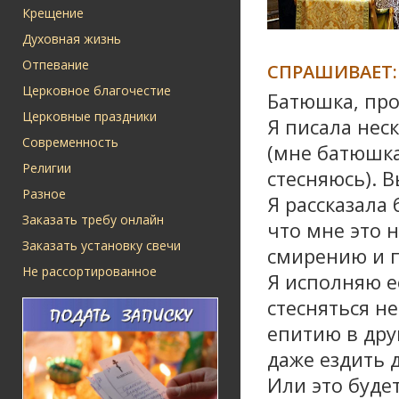
Крещение
Духовная жизнь
Отпевание
СПРАШИВАЕТ:
Церковное благочестие
Батюшка, про
Церковные праздники
Я писала нес
Современность
(мне батюшка
Религии
стесняюсь). В
Разное
Я рассказала
Заказать требу онлайн
что мне это 
Заказать установку свечи
смирению и 
Не рассортированное
Я исполняю е
стесняться не
епитию в дру
даже ездить 
Или это буде