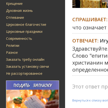
Крещение
Духовная жизнь
Отпевание
СПРАШИВАЕТ:
Церковное благочестие
что означае
Церковные праздники
Современность
ОТВЕЧАЕТ:
Иг
Религии
Здравствуйте
Разное
Слово "епити
Заказать требу онлайн
христианин м
Заказать установку свечи
определенное
Не рассортированное
Этот ответ пр
Вернуться к списку во