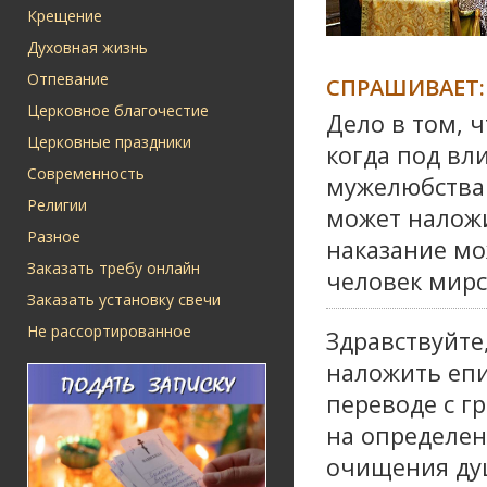
Крещение
Духовная жизнь
Отпевание
СПРАШИВАЕТ:
Церковное благочестие
Дело в том, 
Церковные праздники
когда под вл
Современность
мужелюбства.
Религии
может наложи
Разное
наказание мо
Заказать требу онлайн
человек мирск
Заказать установку свечи
Не рассортированное
Здравствуйте
наложить епи
переводе с гр
на определен
очищения душ