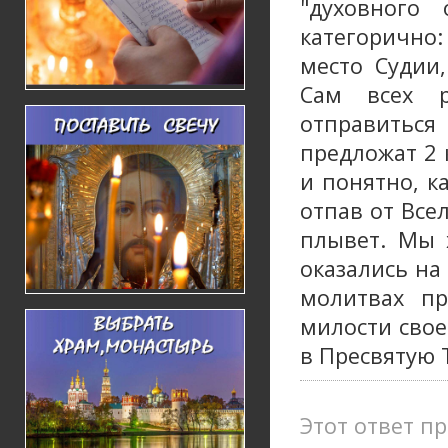
"духовного
категорично:
место Судии,
Сам всех р
отправиться
предложат 2 
и понятно, к
отпав от Все
плывет. Мы 
оказались на
молитвах пр
милости свое
в Пресвятую 
Этот ответ пр