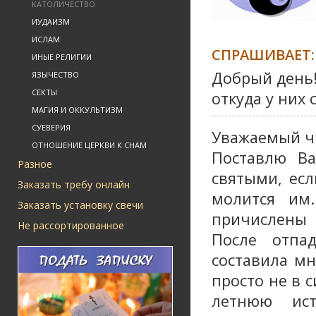
КАТОЛИЧЕСТВО
ИУДАИЗМ
ИСЛАМ
СПРАШИВАЕТ:
ИНЫЕ РЕЛИГИИ
Добрый день! 
ЯЗЫЧЕСТВО
СЕКТЫ
откуда у них
МАГИЯ И ОККУЛЬТИЗМ
СУЕВЕРИЯ
Уважаемый ч
ОТНОШЕНИЕ ЦЕРКВИ К СНАМ
Поставлю Ва
Разное
святыми, есл
Заказать требу онлайн
молится им
Заказать установку свечи
причислены 
Не рассортированное
После отпад
составила мн
просто не в 
летнюю ист